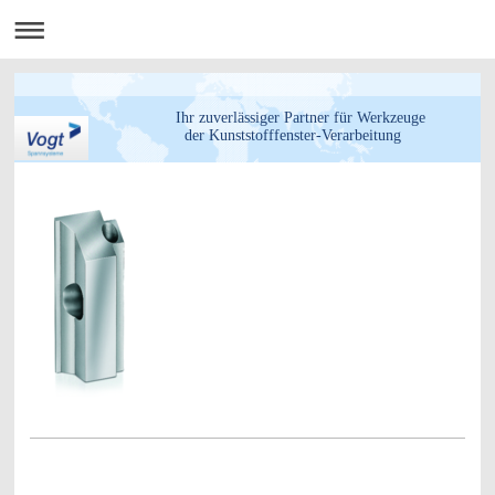
Ihr zuverlässiger Partner für Werkzeuge
der Kunststofffenster-Verarbeitung